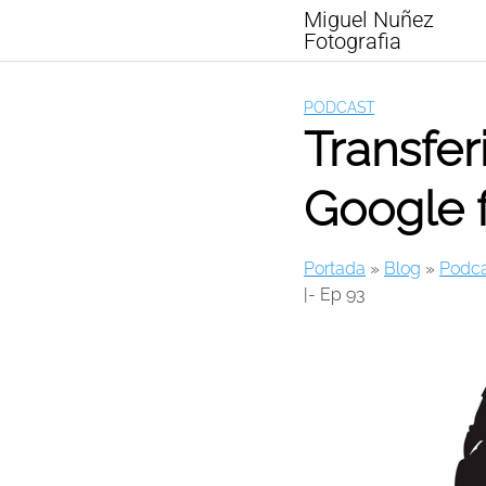
Skip
Miguel Nuñez
to
Fotografia
content
PODCAST
Transfer
Google f
Portada
»
Blog
»
Podca
|- Ep 93