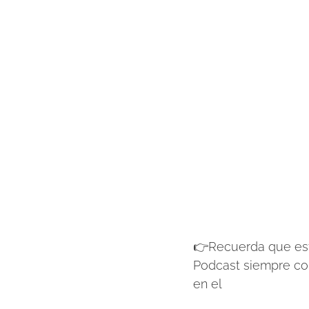
👉Recuerda que est
Podcast siempre com
en el