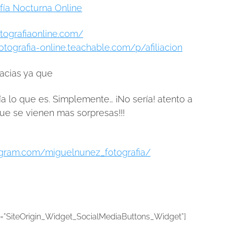
fía Nocturna Online
otografiaonline.com/
otografia-online.teachable.com/p/afiliacion
acias ya que
ería lo que es. Simplemente… ¡No sería! atento a
que se vienen mas sorpresas!!!
agram.com/miguelnunez_fotografia/
ss=”SiteOrigin_Widget_SocialMediaButtons_Widget”]