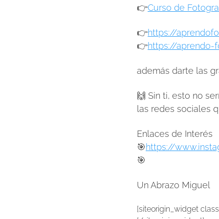
👉
Curso de Fotogra
👉
https://aprendof
👉
https://aprendo-f
además darte las gr
🙌 Sin ti, esto no s
las redes sociales 
Enlaces de Interés
🎯
https://www.inst
🎯
Un Abrazo Miguel
[siteorigin_widget cla