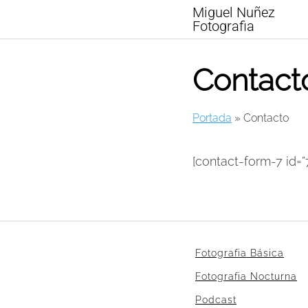
Skip
Miguel Nuñez
to
Fotografia
content
Contact
Portada
»
Contacto
[contact-form-7 id=”
Fotografia Básica
Fotografia Nocturna
Podcast