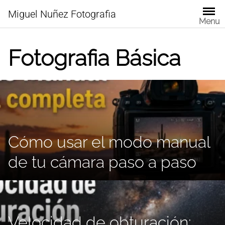
Skip
Miguel Nuñez Fotografia
to
Menu
content
Fotografia Básica
Cómo usar el modo manual
de tu cámara paso a paso
Velocidad de obturación: