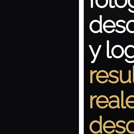
desd
y lo
resu
real
desd