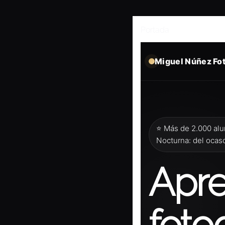
Skip
to
content
Portada
Miguel Núñez Fot
⭐ Más de 2.000 alu
Nocturna: del ocas
Apr
foto