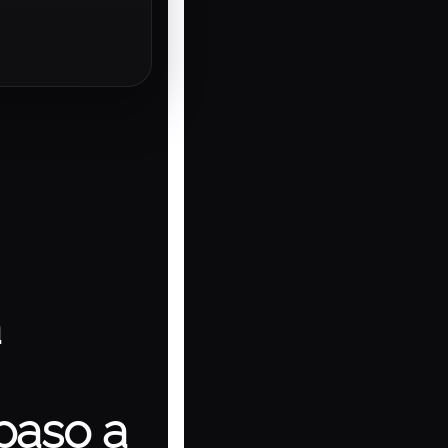
a
paso a