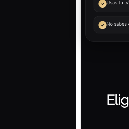
Usas tu c
✓
No sabes c
✓
Eli