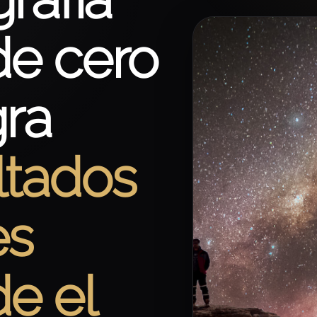
e cero
gra
ltados
es
e el