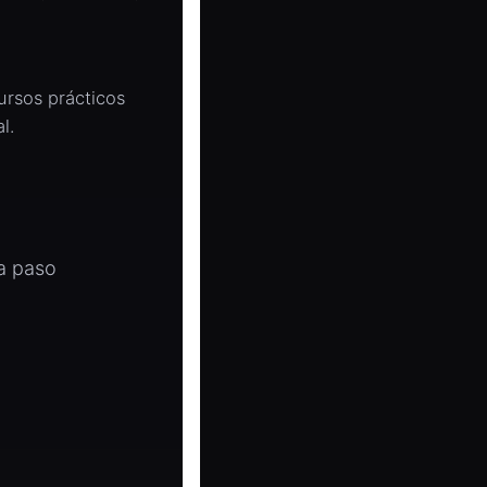
ursos prácticos
l.
a paso