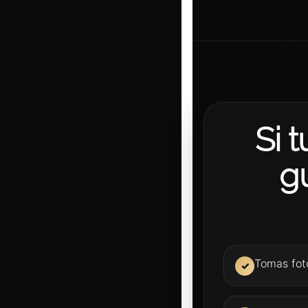
Si 
g
Tomas foto
✓