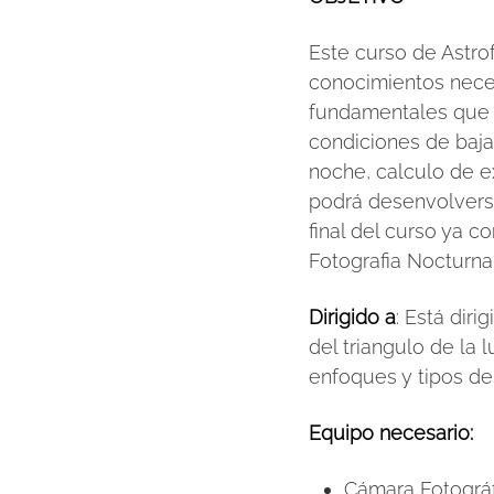
Este curso de Astrof
conocimientos neces
fundamentales que 
condiciones de baja
noche, calculo de ex
podrá desenvolverse
final del curso ya 
Fotografia Nocturna.
Dirigido a
: Está dir
del triangulo de la 
enfoques y tipos de
Equipo necesario:
Cámara Fotográf