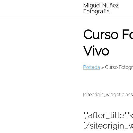
Skip
Miguel Nuñez
to
Fotografia
content
Curso Fo
Vivo
Portada
»
Curso Fotogr
[siteorigin_widget cla
","after_title
[/siteorigin_