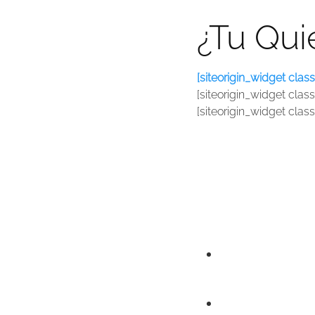
¿Tu Qui
[siteorigin_widget cla
[siteorigin_widget cla
[siteorigin_widget cla
¿Por qué 
Soy Miguel Nuñe
han pasado más
Soy parte de A