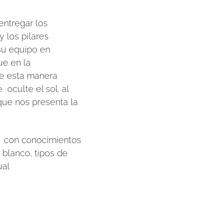
entregar los
 los pilares
su equipo en
ue en la
 de esta manera
oculte el sol. al
que nos presenta la
a, con conocimientos
 blanco, tipos de
ual