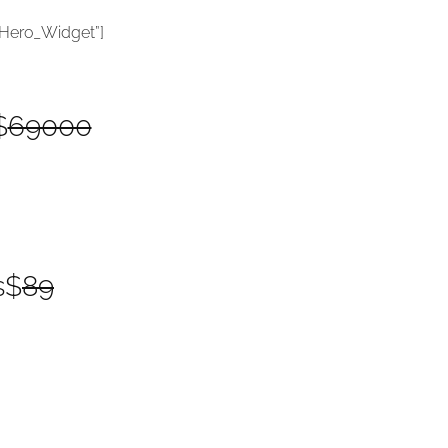
_Hero_Widget”]
$
69000
s$
89