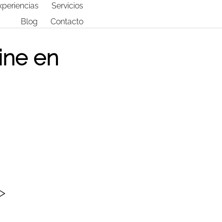
xperiencias
Servicios
Blog
Contacto
ine en
>