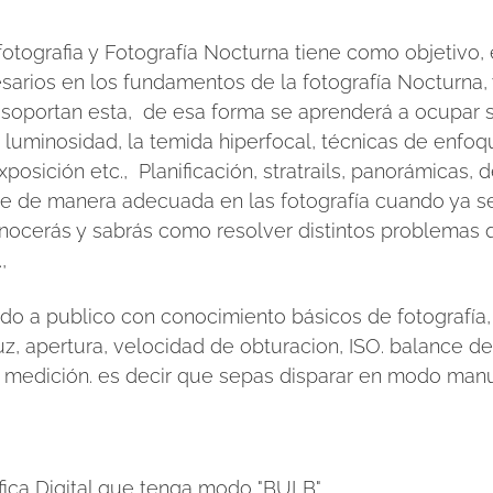
otografia y Fotografía Nocturna tiene como objetivo, 
arios en los fundamentos de la fotografía Nocturna, y
soportan esta, de esa forma se aprenderá a ocupar 
 luminosidad, la temida hiperfocal, técnicas de enfoq
posición etc., Planificación, stratrails, panorámicas,
 de manera adecuada en las fotografía cuando ya se 
conocerás y sabrás como resolver distintos problemas 
,
igido a publico con conocimiento básicos de fotografí
luz, apertura, velocidad de obturacion, ISO. balance de
 medición. es decir que sepas disparar en modo man
ica Digital que tenga modo "BULB"