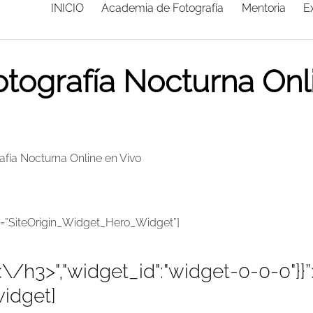
INICIO
Academia de Fotografía
Mentoria
E
tografía Nocturna Onl
afía Nocturna Online en Vivo
ss=”SiteOrigin_Widget_Hero_Widget”]
":"<\/h3>","widget_id":"widget-0-0-0"}}”
widget]