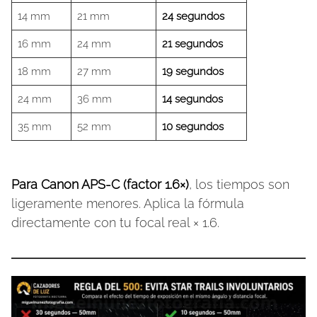
14 mm
21 mm
24 segundos
16 mm
24 mm
21 segundos
18 mm
27 mm
19 segundos
24 mm
36 mm
14 segundos
35 mm
52 mm
10 segundos
Para Canon APS-C (factor 1.6×)
, los tiempos son
ligeramente menores. Aplica la fórmula
directamente con tu focal real × 1.6.