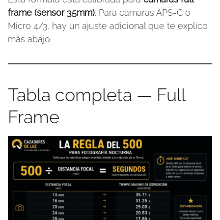
frame (sensor 35mm)
. Para cámaras APS-C o
Micro 4/3, hay un ajuste adicional que te explico
más abajo.
Tabla completa — Full
Frame