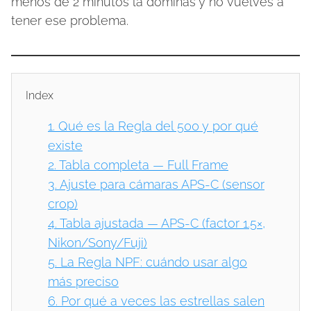
menos de 2 minutos la dominas y no vuelves a
tener ese problema.
Index
1.
Qué es la Regla del 500 y por qué
existe
2.
Tabla completa — Full Frame
3.
Ajuste para cámaras APS-C (sensor
crop)
4.
Tabla ajustada — APS-C (factor 1.5×,
Nikon/Sony/Fuji)
5.
La Regla NPF: cuándo usar algo
más preciso
6.
Por qué a veces las estrellas salen