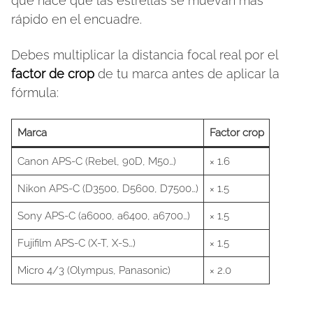
que hace que las estrellas se muevan más
rápido en el encuadre.
Debes multiplicar la distancia focal real por el
factor de crop
de tu marca antes de aplicar la
fórmula:
Marca
Factor crop
Canon APS-C (Rebel, 90D, M50…)
× 1.6
Nikon APS-C (D3500, D5600, D7500…)
× 1.5
Sony APS-C (a6000, a6400, a6700…)
× 1.5
Fujifilm APS-C (X-T, X-S…)
× 1.5
Micro 4/3 (Olympus, Panasonic)
× 2.0