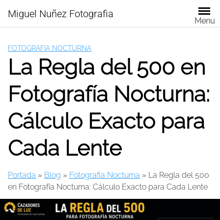
Skip
Miguel Nuñez Fotografia
to
Menu
content
FOTOGRAFIA NOCTURNA
La Regla del 500 en
Fotografía Nocturna:
Cálculo Exacto para
Cada Lente
Portada
»
Blog
»
Fotografia Nocturna
»
La Regla del 500
en Fotografía Nocturna: Cálculo Exacto para Cada Lente