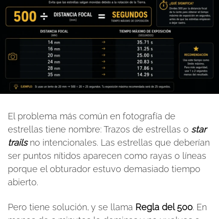
El problema más común en fotografía de
estrellas tiene nombre: Trazos de estrellas o
star
trails
no intencionales. Las estrellas que deberían
ser puntos nítidos aparecen como rayas o líneas
porque el obturador estuvo demasiado tiempo
abierto.
Pero tiene solución, y se llama
Regla del 500
. En