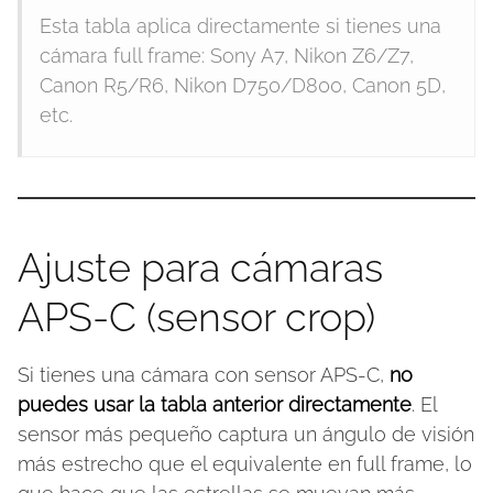
Esta tabla aplica directamente si tienes una
cámara full frame: Sony A7, Nikon Z6/Z7,
Canon R5/R6, Nikon D750/D800, Canon 5D,
etc.
Ajuste para cámaras
APS-C (sensor crop)
Si tienes una cámara con sensor APS-C,
no
puedes usar la tabla anterior directamente
. El
sensor más pequeño captura un ángulo de visión
más estrecho que el equivalente en full frame, lo