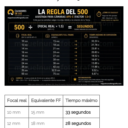
Focal real
Equivalente FF
Tiempo máximo
10 mm
15 mm
33 segundos
12 mm
18 mm
28 segundos