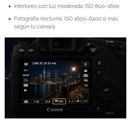
Interiores con luz moderada: ISO 800–1600
Fotografía nocturna: ISO 1600–6400 o más,
según tu cámara