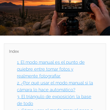
Index
1.
El modo manual es el punto de
quiebre entre tomar fotos y
realmente fotografiar.
2.
¿Por qué usar el modo manual si la
cámara lo hace automático?
3.
El triángulo de exposición: la base
de todo