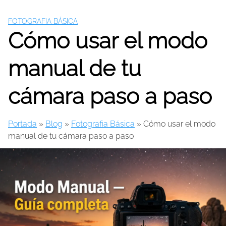
Skip
to
FOTOGRAFIA BÁSICA
content
Cómo usar el modo
manual de tu
cámara paso a paso
Portada
»
Blog
»
Fotografia Básica
»
Cómo usar el modo
manual de tu cámara paso a paso