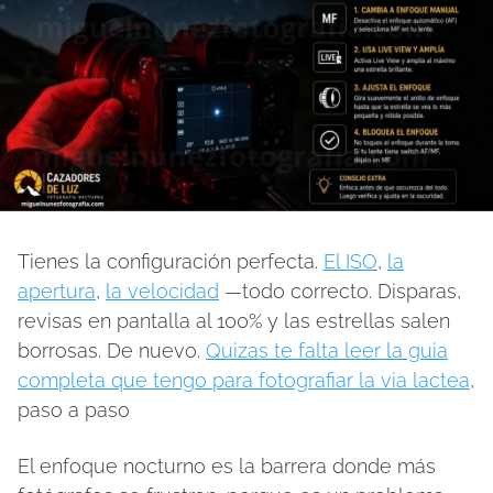
Tienes la configuración perfecta.
El ISO
,
la
apertura
,
la velocidad
—todo correcto. Disparas,
revisas en pantalla al 100% y las estrellas salen
borrosas. De nuevo.
Quizas te falta leer la guia
completa que tengo para fotografiar la via lactea
,
paso a paso
El enfoque nocturno es la barrera donde más