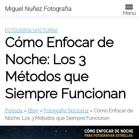
Skip
Miguel Nuñez Fotografia
to
Menu
content
FOTOGRAFIA NOCTURNA
Cómo Enfocar de
Noche: Los 3
Métodos que
Siempre Funcionan
Portada
»
Blog
»
Fotografia Nocturna
»
Cómo Enfocar de
Noche: Los 3 Métodos que Siempre Funcionan