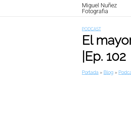
Skip
Miguel Nuñez
to
Fotografia
content
PODCAST
El mayor
|Ep. 102
Portada
»
Blog
»
Podca