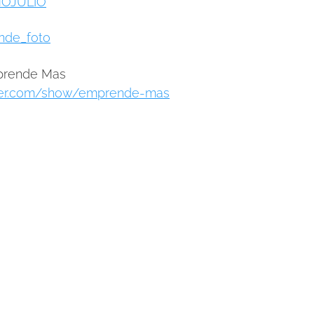
OJULIO
nde_foto
prende Mas
ker.com/show/emprende-mas