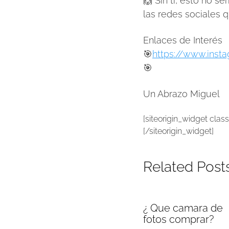
🙌 Sin ti, esto no s
las redes sociales 
Enlaces de Interés
🎯
https://www.inst
🎯
Un Abrazo Miguel
[siteorigin_widget cla
[/siteorigin_widget]
Related Post
¿ Que camara de
fotos comprar?