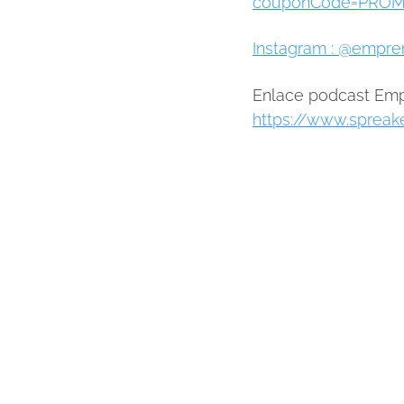
couponCode=PROM
Instagram : @empre
Enlace podcast Em
https://www.sprea