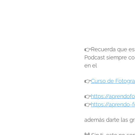
👉Recuerda que est
Podcast siempre com
en el
👉
Curso de Fotogra
👉
https://aprendof
👉
https://aprendo-f
además darte las gr