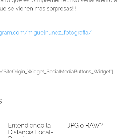
ería lo que es. Simplemente… ¡No sería! atento a
que se vienen mas sorpresas!!!
agram.com/miguelnunez_fotografia/
ss=”SiteOrigin_Widget_SocialMediaButtons_Widget”]
s
Entendiendo la
JPG o RAW?
Distancia Focal-