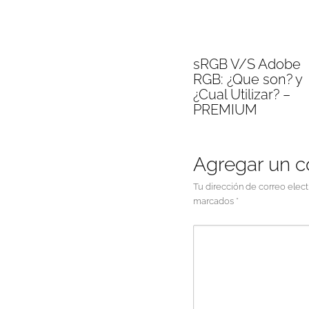
sRGB V/S Adobe
RGB: ¿Que son? y
¿Cual Utilizar? –
PREMIUM
Agregar un 
Tu dirección de correo elect
marcados
*