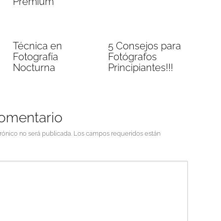
Premium
Técnica en
5 Consejos para
Fotografía
Fotógrafos
Nocturna
Principiantes!!!
comentario
rónico no será publicada.
Los campos requeridos están