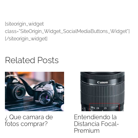
[siteorigin_widget
class=”SiteOrigin_Widget_SocialMediaButtons_Widget”]
[/siteorigin_widget]
Related Posts
¿ Que camara de
Entendiendo la
fotos comprar?
Distancia Focal-
Premium