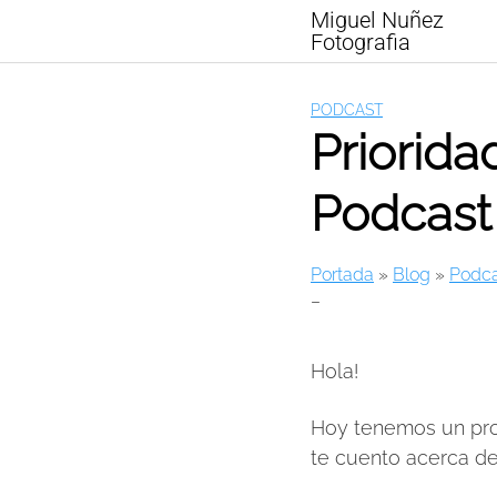
Skip
Miguel Nuñez
to
Fotografia
content
PODCAST
Priorida
Podcast
Portada
»
Blog
»
Podca
–
Hola!
Hoy tenemos un pro
te cuento acerca de