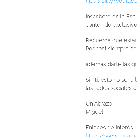
http://bit.ly/youtu
Inscribete en la Es
contenido exclusivo,
Recuerda que estam
Podcast siempre co
además darte las gr
Sin ti, esto no serí
las redes sociales 
Un Abrazo
Miguel
Enlaces de Interés
https://www.instag