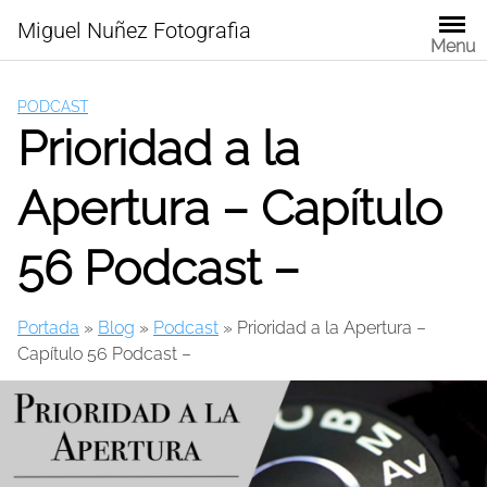
Skip
Miguel Nuñez Fotografia
to
Menu
content
PODCAST
Prioridad a la
Apertura – Capítulo
56 Podcast –
Portada
»
Blog
»
Podcast
»
Prioridad a la Apertura –
Capítulo 56 Podcast –