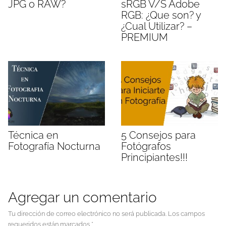
JPG o RAW?
sRGB V/S Adobe
RGB: ¿Que son? y
¿Cual Utilizar? –
PREMIUM
Técnica en
5 Consejos para
Fotografía Nocturna
Fotógrafos
Principiantes!!!
Agregar un comentario
Tu dirección de correo electrónico no será publicada.
Los campos
requeridos están marcados
*