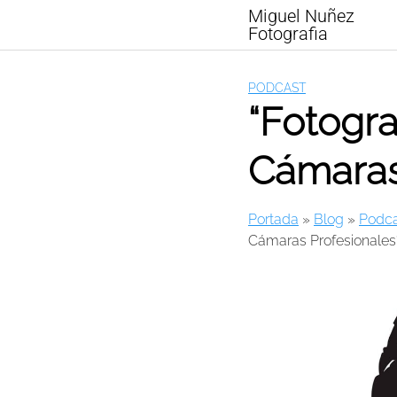
Skip
Miguel Nuñez
to
Fotografia
content
PODCAST
“Fotogra
Cámaras 
Portada
»
Blog
»
Podca
Cámaras Profesionales?