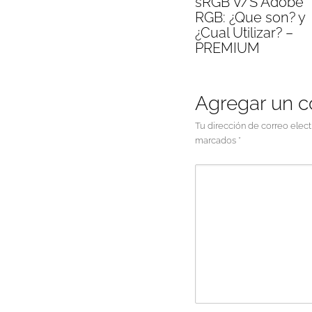
sRGB V/S Adobe
RGB: ¿Que son? y
¿Cual Utilizar? –
PREMIUM
Agregar un 
Tu dirección de correo elect
marcados
*