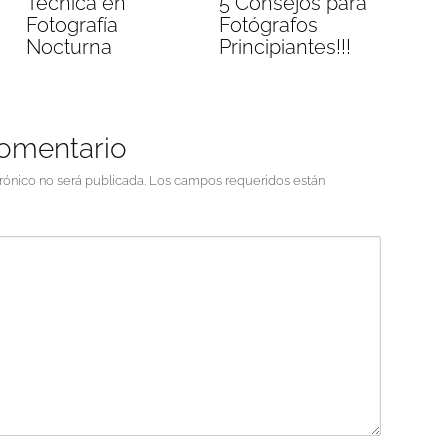
Técnica en
5 Consejos para
Fotografía
Fotógrafos
Nocturna
Principiantes!!!
comentario
rónico no será publicada.
Los campos requeridos están