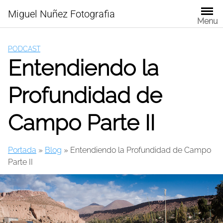
Skip
Miguel Nuñez Fotografia
to
Menu
content
PODCAST
Entendiendo la
Profundidad de
Campo Parte II
Portada
»
Blog
»
Entendiendo la Profundidad de Campo
Parte II