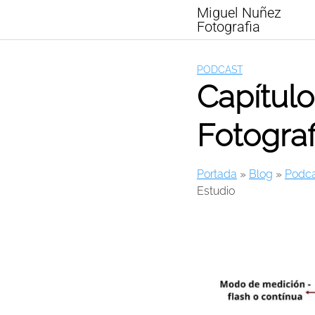
Skip
Miguel Nuñez
to
Fotografia
content
PODCAST
Capítulo
Fotograf
Portada
»
Blog
»
Podca
Estudio