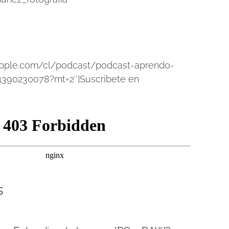
s.apple.com/cl/podcast/podcast-aprendo-
d1390230078?mt=2″]Suscribete en
s