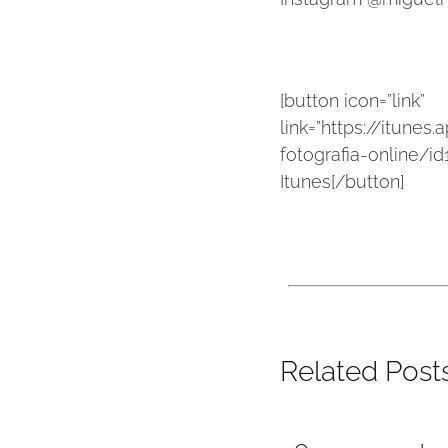
[button icon=”link”
link=”https://itune
fotografia-online/i
Itunes[/button]
Related Post