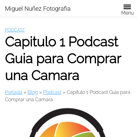
Skip
Miguel Nuñez Fotografia
to
Menu
content
PODCAST
Capitulo 1 Podcast
Guia para Comprar
una Camara
Portada
»
Blog
»
Podcast
»
Capitulo 1 Podcast Guia para
Comprar una Camara