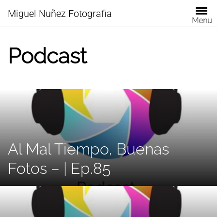
Skip
Miguel Nuñez Fotografia
to
Menu
content
Podcast
Al Mal Tiempo, Buenas
Fotos – | Ep.85