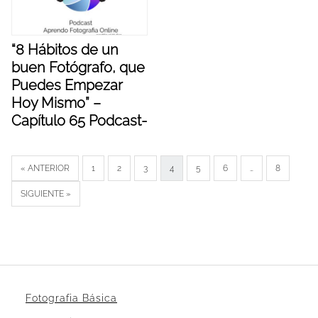
“8 Hábitos de un
buen Fotógrafo, que
Puedes Empezar
Hoy Mismo” –
Capítulo 65 Podcast-
« ANTERIOR
1
2
3
4
5
6
…
8
SIGUIENTE »
Fotografia Básica