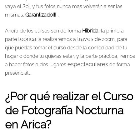
vaya el Sol, y tus fotos nunca mas volverán a ser las
mismas.
Garantizado!!! .
Ahora de los cursos son de forma
Hibrida
, la primera
teórica
través
parte
la realizaremos a
de zoom, para
que puedas tomar el curso desde la comodidad de tu
hogar o donde tu quieras estar, y la parte práctica, iremos
espectaculares
a hacer fotos a dos lugares
de forma
presencial…
¿Por qué realizar el Curso
de Fotografía Nocturna
en Arica?