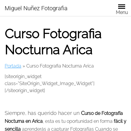
Skip
Miguel Nuñez Fotografia
to
Menu
content
Curso Fotografia
Nocturna Arica
Portada
»
Curso Fotografia Nocturna Arica
[siteorigin_widget
class=”SiteOrigin_Widget_Image_Widget”]
[/siteorigin_widget]
Siempre, has querido hacer un
C
urso de Fotografía
Nocturna en Arica
, esta es tu oportunidad en forma
fácil y
sencilla
aprenderás a capturar Fotografías Cuando se