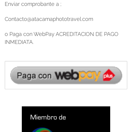
Enviar comprobante a ;
Contacto@atacamaphototravel.com
o Paga con WebPay ACREDITACION DE PAGO
INMEDIATA.