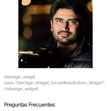
[siteorigin_widget
class=”SiteOrigin_Widget_SocialMediaButtons_Widget”]
[/siteorigin_widget]
Preguntas Frecuentes: