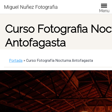
Skip
Miguel Nuñez Fotografia
to
Menu
content
Curso Fotografia Noc
Antofagasta
Portada
»
Curso Fotografia Nocturna Antofagasta