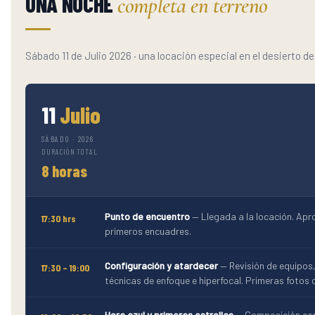
UNA NOCHE
completa en terreno
Sábado 11 de Julio 2026 · una locación especial en el desierto 
11
Julio
SÁBADO · 2026
DURACIÓN TOTAL
8 horas
Punto de encuentro
— Llegada a la locación. Apr
17:30 hrs
primeros encuadres.
Configuración y atardecer
— Revisión de equipos
17:30 – 19:00
técnicas de enfoque e hiperfocal. Primeras fotos 
Hora azul y primeras estrellas
— Composición con 