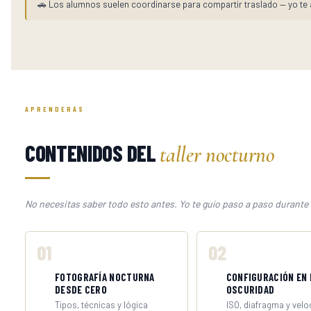
🚗 Los alumnos suelen coordinarse para compartir traslado — yo te 
APRENDERÁS
CONTENIDOS DEL
taller nocturno
No necesitas saber todo esto antes. Yo te guío paso a paso durante 
01
02
FOTOGRAFÍA NOCTURNA
CONFIGURACIÓN EN 
DESDE CERO
OSCURIDAD
Tipos, técnicas y lógica
ISO, diafragma y velo