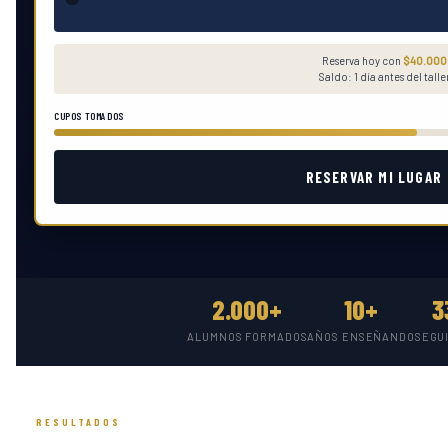
Reserva hoy con
$40.000
Saldo: 1 día antes del talle
CUPOS TOMADOS
RESERVAR MI LUGAR
2.000+
10+
3
ALUMNOS FORMADOS
AÑOS ENSEÑANDO
SEGU
RESULTADOS