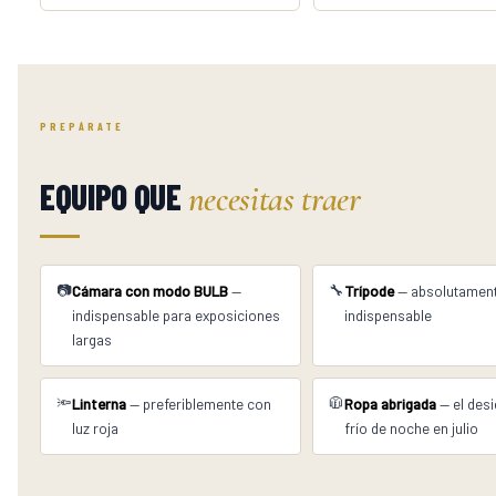
PREPÁRATE
EQUIPO QUE
necesitas traer
📷
🔧
Cámara con modo BULB
—
Trípode
— absolutamen
indispensable para exposiciones
indispensable
largas
🔦
🧥
Linterna
— preferiblemente con
Ropa abrigada
— el desi
luz roja
frío de noche en julio