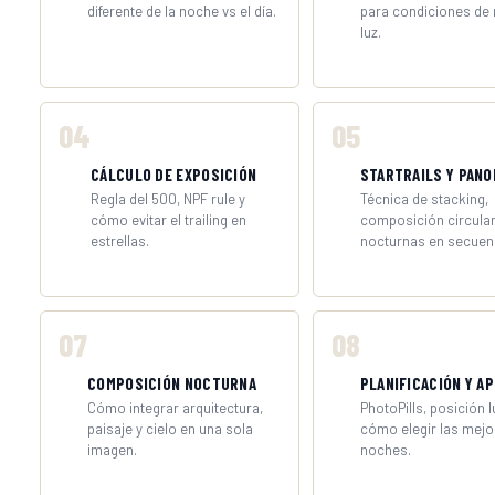
diferente de la noche vs el día.
para condiciones de
luz.
04
05
CÁLCULO DE EXPOSICIÓN
STARTRAILS Y PAN
Regla del 500, NPF rule y
Técnica de stacking,
cómo evitar el trailing en
composición circular
estrellas.
nocturnas en secuen
07
08
COMPOSICIÓN NOCTURNA
PLANIFICACIÓN Y A
Cómo integrar arquitectura,
PhotoPills, posición l
paisaje y cielo en una sola
cómo elegir las mejo
imagen.
noches.