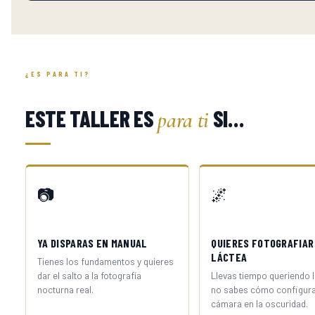
¿ES PARA TI?
ESTE TALLER ES
SI…
para ti
📷
🌌
YA DISPARAS EN MANUAL
QUIERES FOTOGRAFIAR 
LÁCTEA
Tienes los fundamentos y quieres
dar el salto a la fotografía
Llevas tiempo queriendo l
nocturna real.
no sabes cómo configura
cámara en la oscuridad.