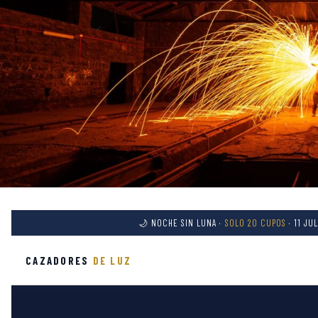
🌙 NOCHE SIN LUNA ·
SOLO 20 CUPOS
· 11 JU
CAZADORES
DE LUZ