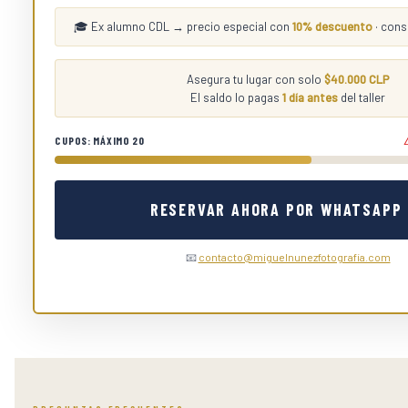
🎓 Ex alumno CDL → precio especial con
10% descuento
· cons
Asegura tu lugar con solo
$40.000 CLP
El saldo lo pagas
1 día antes
del taller
CUPOS: MÁXIMO 20
RESERVAR AHORA POR WHATSAPP
📧
contacto@miguelnunezfotografia.com