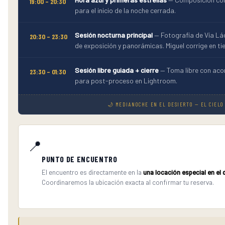
19:00 – 20:30
para el inicio de la noche cerrada.
Sesión nocturna principal
— Fotografía de Vía Láct
20:30 – 23:30
de exposición y panorámicas. Miguel corrige en ti
Sesión libre guiada + cierre
— Toma libre con aco
23:30 – 01:30
para post-proceso en Lightroom.
🌙 MEDIANOCHE EN EL DESIERTO — EL CIEL
📍
PUNTO DE ENCUENTRO
El encuentro es directamente en la
una locación especial en el
Coordinaremos la ubicación exacta al confirmar tu reserva.