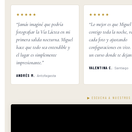
★★★★★
★★★★★
“Jamás imaginé que podría
“Lo mejor es que Miguel 
fotografiar la Vía Láctea en mi
contigo toda la noche, r
primera salida nocturna. Miguel
cada foto y ajustando
hace que todo sea entendible y
configuraciones en vivo.
el lugar es simplemente
un curso donde te dejan 
impresionante.”
VALENTINA C.
· Santiago
ANDRÉS M.
· Antofagasta
▶ ESCUCHA A NUESTROS