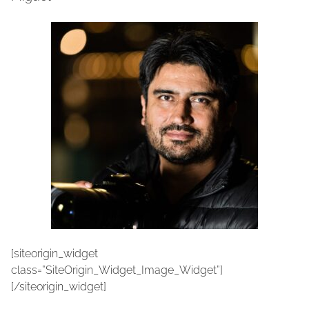
[siteorigin_widget
class=”SiteOrigin_Widget_Image_Widget”]
[/siteorigin_widget]