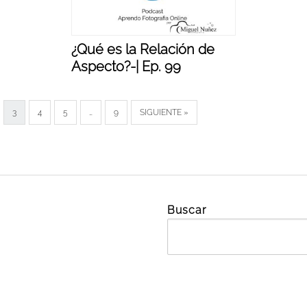
¿Qué es la Relación de
Aspecto?-| Ep. 99
3
4
5
…
9
SIGUIENTE »
Buscar