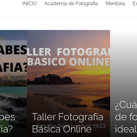
INICIO
Academia de Fotografía
Mentoria
E
¿Cuál
bes
Taller Fotografía
de fo
ía?
Básica Online
idea