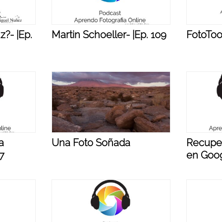
z?- |Ep.
Martin Schoeller- |Ep. 109
FotoTool
a
Una Foto Soñada
Recuper
07
en Goog